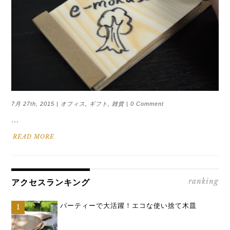
7月 27th, 2015 |
オフィス
,
ギフト
,
雑貨
| 0 Comment
...
READ MORE
ranking
アクセスランキング
パーティーで大活躍！エコな使い捨て木皿