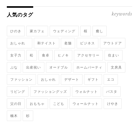
keywords
人気のタグ
ひのき
家カフェ
ウェディング
桜
癒し
おしゃれ
和テイスト
老舗
ビジネス
アウトドア
女子力
松
食卓
ヒノキ
アクセサリー
住まい
ぶな
出産祝い
オードブル
ホームパーティ
文房具
ファッション
おしゃれ
デザート
ギフト
エコ
リビング
ファッショングッズ
ウォルナット
パスタ
父の日
おもちゃ
こども
ウォールナット
けやき
楠木
杉