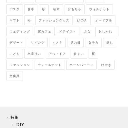
パスタ
食卓
杉
楠木
おもちゃ
ウォルナット
ギフト
松
ファッショングッズ
ひのき
オードブル
ウェディング
家カフェ
和テイスト
ぶな
おしゃれ
デザート
リビング
ヒノキ
父の日
女子力
癒し
こども
出産祝い
アウトドア
住まい
桜
ファッション
ウォールナット
ホームパーティ
けやき
文房具
特集
DIY