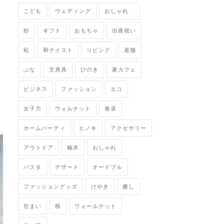
こども
ウェディング
おしゃれ
杉
ギフト
おもちゃ
出産祝い
松
和テイスト
リビング
老舗
ぶな
文房具
ひのき
家カフェ
ビジネス
ファッション
エコ
女子力
ウォルナット
食卓
ホームパーティ
ヒノキ
アクセサリー
アウトドア
楠木
おしゃれ
パスタ
デザート
オードブル
ファッショングッズ
けやき
癒し
住まい
桜
ウォールナット