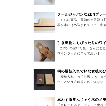
クールジャパンなZENプレ
こちらの商品、高知の土佐龍（T
器が木にはめ込まれていて、和食
引き出物にもぴったりのワ
この穴の空いた板、なんだと思
ワインラックに？って思い […]
桐の楊枝入れで粋な食後の
「楊枝入れ」ってお家にありま
た、という方は多いのではないで
思わず微笑んじゃう木のメ
「カレーあるよ！チンして食べ