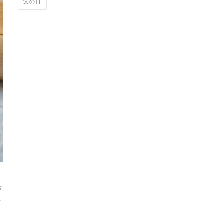
父の日
づ
ン