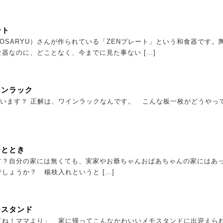
ート
OSARYU）さんが作られている「ZENプレート」という和食器です。
器なのに、どことなく、今までに見た事ない […]
インラック
います？ 正解は、ワインラックなんです。 こんな板一枚がどうやっ
ひととき
す？自分の家には無くても、実家やお爺ちゃんおばあちゃんの家にはあ
しょうか？ 楊枝入れというと […]
モスタンド
てね！ママより」 家に帰ってこんなかわいいメモスタンドに出迎えら